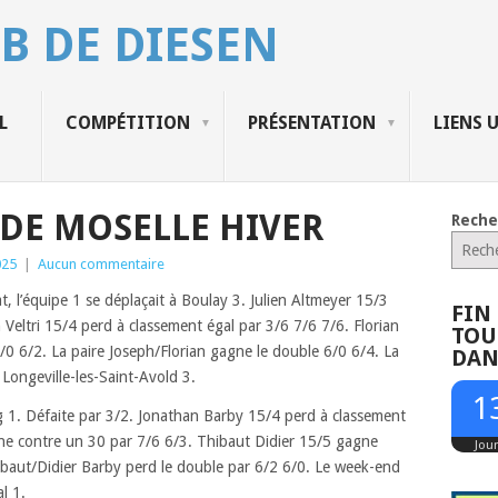
B DE DIESEN
L
COMPÉTITION
PRÉSENTATION
LIENS 
DE MOSELLE HIVER
Reche
025
|
Aucun commentaire
 l’équipe 1 se déplaçait à Boulay 3. Julien Altmeyer 15/3
FIN
Veltri 15/4 perd à classement égal par 3/6 7/6 7/6. Florian
TOU
0 6/2. La paire Joseph/Florian gagne le double 6/0 6/4. La
DAN
Longeville-les-Saint-Avold 3.
1
ng 1. Défaite par 3/2. Jonathan Barby 15/4 perd à classement
ne contre un 30 par 7/6 6/3. Thibaut Didier 15/5 gagne
Jou
ibaut/Didier Barby perd le double par 6/2 6/0. Le week-end
l 1.