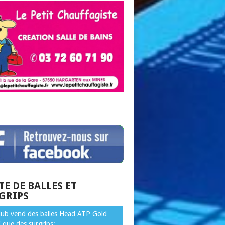
TE DE BALLES ET
GRIPS
club vend des balles Head ATP Gold
i que des surgrips: