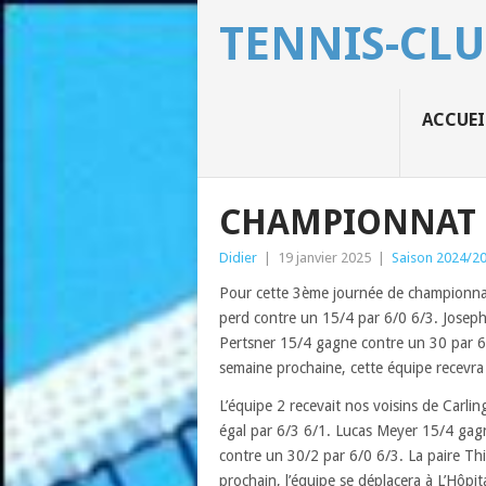
TENNIS-CLU
ACCUEI
CHAMPIONNAT 
Didier
|
19 janvier 2025
|
Saison 2024/2
Pour cette 3ème journée de championnat,
perd contre un 15/4 par 6/0 6/3. Joseph 
Pertsner 15/4 gagne contre un 30 par 6/
semaine prochaine, cette équipe recevra 
L’équipe 2 recevait nos voisins de Carli
égal par 6/3 6/1. Lucas Meyer 15/4 gag
contre un 30/2 par 6/0 6/3. La paire Th
prochain, l’équipe se déplacera à L’Hôpita