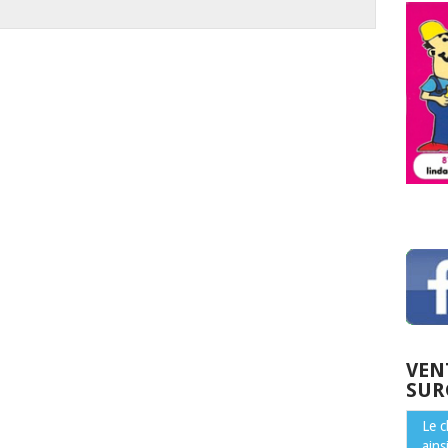
VEN
SUR
Le 
ains