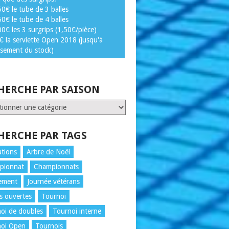
50€ le tube de 3 balles
50€ le tube de 4 balles
00€ les 3 surgrips (1,50€/pièce)
€ la serviette Open 2018 (jusqu'à
isement du stock)
HERCHE PAR SAISON
ERCHE
N
HERCHE PAR TAGS
tions
Arbre de Noël
pionnat
Championnats
ement
Journée vétérans
s ouvertes
Tournoi
oi de doubles
Tournoi interne
noi Open
Tournois