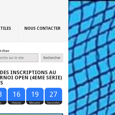
UTILES
NOUS CONTACTER
rcher
Rechercher
 DES INSCRIPTIONS AU
RNOI OPEN (4EME SERIE)
25
S
3
16
19
26
rs
Heures
Minutes
Secondes