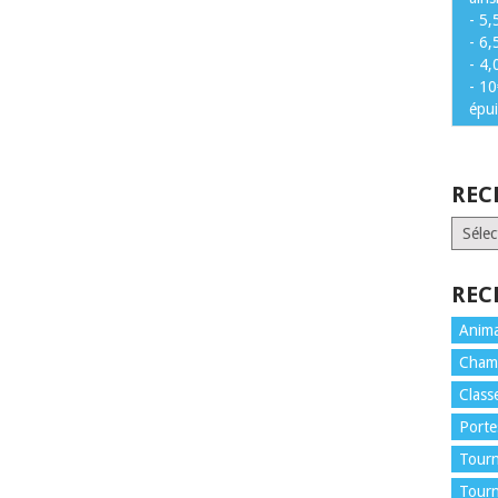
- 5,
- 6,
- 4,
- 10
épu
REC
RECH
PAR
SAISO
REC
Anima
Cham
Class
Porte
Tourn
Tour