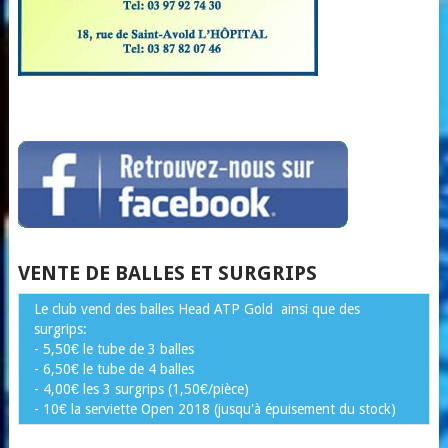
VENTE DE BALLES ET SURGRIPS
Le club vend des balles Head ATP Gold ainsi que des
surgrips:
- 5,50€ le tube de 3 balles
- 6,50€ le tube de 4 balles
- 4,00€ les 3 surgrips (1,50€/pièce)
- 10€ la serviette Open 2018 (jusqu'à épuisement du stock)