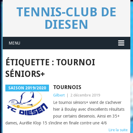
TENNIS-CLUB DE
DIESEN
MENU
ÉTIQUETTE :
TOURNOI
SÉNIORS+
TOURNOIS
SAISON 2019/2020
Gilbert
|
2 décembre 2019
Le tournoi séniors+ vient de s’achever
hier à Boulay avec d’excellents résultats
pour certains diesenois. Ainsi en 35+
dames, Aurélie Klop 15 s’incline en finale contre une 4/6
Lire la suite