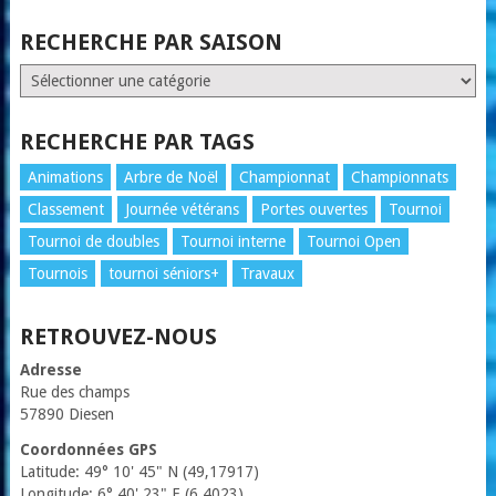
RECHERCHE PAR SAISON
RECHERCHE
PAR
SAISON
RECHERCHE PAR TAGS
Animations
Arbre de Noël
Championnat
Championnats
Classement
Journée vétérans
Portes ouvertes
Tournoi
Tournoi de doubles
Tournoi interne
Tournoi Open
Tournois
tournoi séniors+
Travaux
RETROUVEZ-NOUS
Adresse
Rue des champs
57890 Diesen
Coordonnées GPS
Latitude: 49° 10' 45" N (49,17917)
Longitude: 6° 40' 23" E (6,4023)