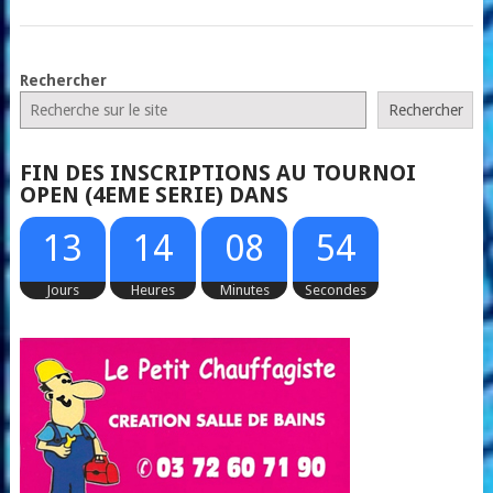
NAVIGATION
Rechercher
DANS
Rechercher
LES
FIN DES INSCRIPTIONS AU TOURNOI
ARTICLES
OPEN (4EME SERIE) DANS
53
13
14
08
54
Jours
Heures
Minutes
Secondes