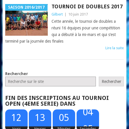
TOURNOI DE DOUBLES 2017
SAISON 2016/2017
Gilbert
|
10 juin 2017
Cette année, le tournoi de doubles a
réuni 16 équipes pour une compétition
qui a débuté à la mi-mars et qui s’est
terminé par la journée des finales
Lire la suite
NAVIGATION
Rechercher
DANS
Rechercher
LES
FIN DES INSCRIPTIONS AU TOURNOI
ARTICLES
OPEN (4EME SERIE) DANS
12
13
05
04
Jours
Heures
Minutes
Secondes