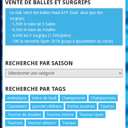
VENTE DE BALLES ET SURGRIPS
Le club vend des balles Head ATP Gold ainsi que des
surgrips:
- 5,50€ le tube de 3 balles
- 6,50€ le tube de 4 balles
- 4,00€ les 3 surgrips (1,50€/pièce)
- 10€ la serviette Open 2018 (jusqu'à épuisement du stock)
RECHERCHE PAR SAISON
RECHERCHE
PAR
SAISON
RECHERCHE PAR TAGS
Animations
Arbre de Noël
Championnat
Championnats
Classement
Journée vétérans
Portes ouvertes
Tournoi
Tournoi de doubles
Tournoi interne
Tournoi Open
Tournois
tournoi séniors+
Travaux