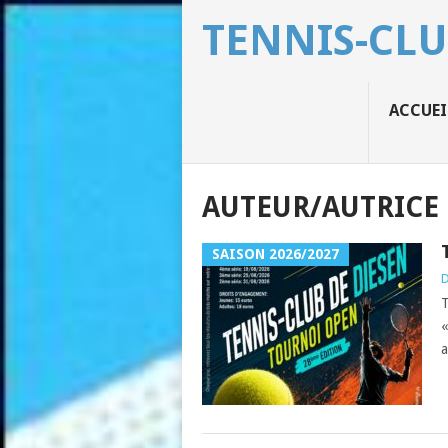
TENNIS-CLU
ACCUEI
AUTEUR/AUTRICE 
SAISON 2026/2027
D
T
«
a