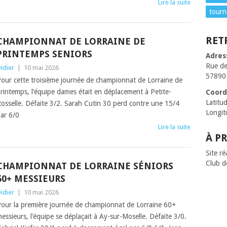
Lire la suite
tourn
RET
CHAMPIONNAT DE LORRAINE DE
PRINTEMPS SENIORS
Adres
Rue d
idier
|
10 mai 2026
57890
our cette troisième journée de championnat de Lorraine de
rintemps, l’équipe dames était en déplacement à Petite-
Coord
Latitu
osselle. Défaite 3/2. Sarah Cutin 30 perd contre une 15/4
Longit
ar 6/0
Lire la suite
À P
Site ré
Club d
CHAMPIONNAT DE LORRAINE SÉNIORS
60+ MESSIEURS
idier
|
10 mai 2026
our la première journée de championnat de Lorraine 60+
essieurs, l’équipe se déplaçait à Ay-sur-Moselle. Défaite 3/0.