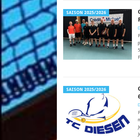
SAISON 2025/2026
D
P
p
5
F
SAISON 2025/2026
D
P
m
J
J