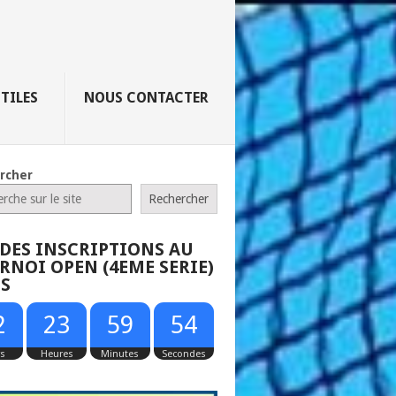
UTILES
NOUS CONTACTER
rcher
Rechercher
 DES INSCRIPTIONS AU
RNOI OPEN (4EME SERIE)
52
S
2
23
59
53
rs
Heures
Minutes
Secondes