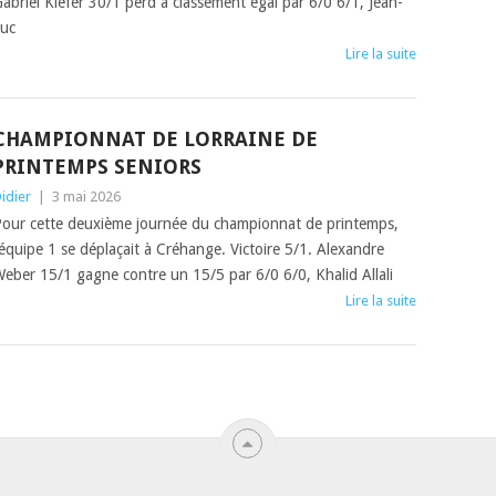
abriel Kiefer 30/1 perd à classement égal par 6/0 6/1, Jean-
uc
Lire la suite
CHAMPIONNAT DE LORRAINE DE
PRINTEMPS SENIORS
idier
|
3 mai 2026
our cette deuxième journée du championnat de printemps,
’équipe 1 se déplaçait à Créhange. Victoire 5/1. Alexandre
eber 15/1 gagne contre un 15/5 par 6/0 6/0, Khalid Allali
Lire la suite