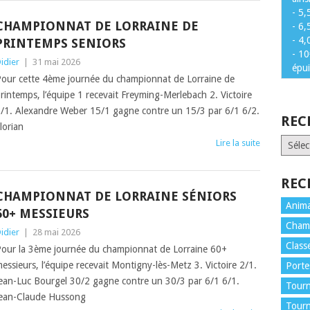
- 5,
CHAMPIONNAT DE LORRAINE DE
- 6,
- 4,
PRINTEMPS SENIORS
- 10
idier
|
31 mai 2026
épu
our cette 4ème journée du championnat de Lorraine de
rintemps, l’équipe 1 recevait Freyming-Merlebach 2. Victoire
/1. Alexandre Weber 15/1 gagne contre un 15/3 par 6/1 6/2.
REC
lorian
RECH
Lire la suite
PAR
SAISO
REC
CHAMPIONNAT DE LORRAINE SÉNIORS
Anima
60+ MESSIEURS
Cham
idier
|
28 mai 2026
Class
our la 3ème journée du championnat de Lorraine 60+
essieurs, l’équipe recevait Montigny-lès-Metz 3. Victoire 2/1.
Porte
ean-Luc Bourgel 30/2 gagne contre un 30/3 par 6/1 6/1.
Tourn
ean-Claude Hussong
Tour