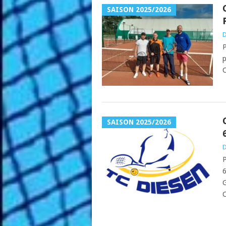
SAISON 2025/2026
D
P
p
C
SAISON 2025/2026
D
P
6
G
C