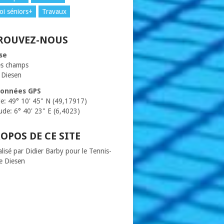
oi séniors+
Travaux
ROUVEZ-NOUS
se
es champs
 Diesen
onnées GPS
de: 49° 10' 45" N (49,17917)
ude: 6° 40' 23" E (6,4023)
ROPOS DE CE SITE
alisé par Didier Barby pour le Tennis-
e Diesen