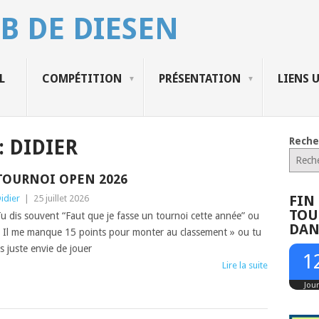
B DE DIESEN
L
COMPÉTITION
PRÉSENTATION
LIENS 
Reche
:
DIDIER
TOURNOI OPEN 2026
FIN
idier
|
25 juillet 2026
TOU
u dis souvent “Faut que je fasse un tournoi cette année” ou
DAN
 Il me manque 15 points pour monter au classement » ou tu
s juste envie de jouer
1
Lire la suite
Jou