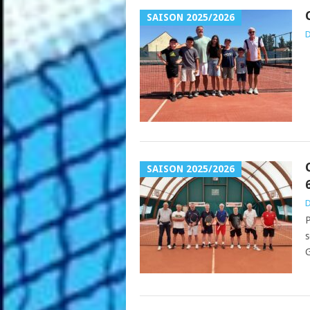
SAISON 2025/2026
D
SAISON 2025/2026
D
P
s
G