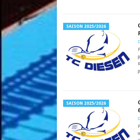
SAISON 2025/2026
D
P
p
R
p
SAISON 2025/2026
D
P
m