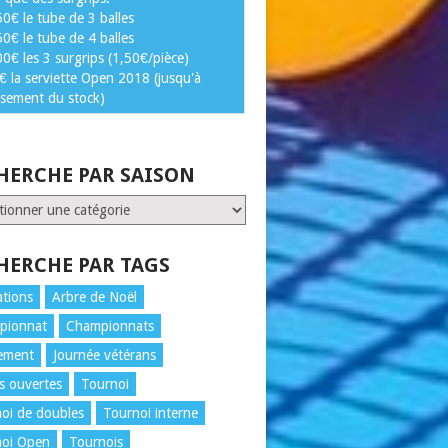
50€ le tube de 3 balles
50€ le tube de 4 balles
00€ les 3 surgrips (1,50€/pièce)
€ la serviette Open 2018 (jusqu'à
isement du stock)
HERCHE PAR SAISON
ERCHE
N
HERCHE PAR TAGS
tions
Arbre de Noël
pionnat
Championnats
ement
Journée vétérans
s ouvertes
Tournoi
oi de doubles
Tournoi interne
noi Open
Tournois