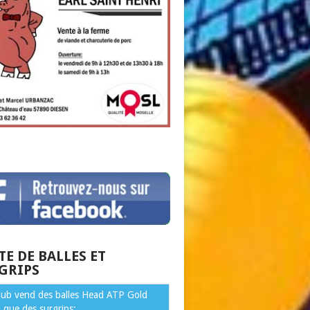
TE DE BALLES ET
GRIPS
club vend des balles Head ATP Gold
i que des surgrips: