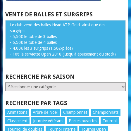
VENTE DE BALLES ET SURGRIPS
Le club vend des balles Head ATP Gold ainsi que des
surgrips:
- 5,50€ le tube de 3 balles
- 6,50€ le tube de 4 balles
- 4,00€ les 3 surgrips (1,50€/pièce)
- 10€ la serviette Open 2018 (jusqu'à épuisement du stock)
RECHERCHE PAR SAISON
RECHERCHE
PAR
SAISON
RECHERCHE PAR TAGS
Animations
Arbre de Noël
Championnat
Championnats
Classement
Journée vétérans
Portes ouvertes
Tournoi
Tournoi de doubles
Tournoi interne
Tournoi Open