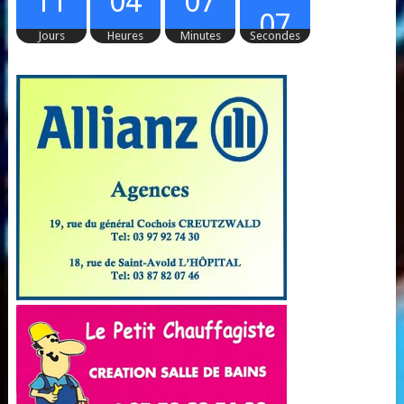
11
04
07
06
Jours
Heures
Minutes
Secondes
07