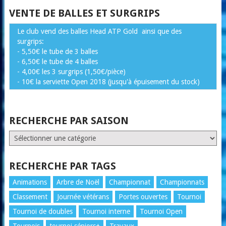
VENTE DE BALLES ET SURGRIPS
Le club vend des balles Head ATP Gold ainsi que des
surgrips:
- 5,50€ le tube de 3 balles
- 6,50€ le tube de 4 balles
- 4,00€ les 3 surgrips (1,50€/pièce)
- 10€ la serviette Open 2018 (jusqu'à épuisement du stock)
RECHERCHE PAR SAISON
RECHERCHE
PAR
SAISON
RECHERCHE PAR TAGS
Animations
Arbre de Noël
Championnat
Championnats
Classement
Journée vétérans
Portes ouvertes
Tournoi
Tournoi de doubles
Tournoi interne
Tournoi Open