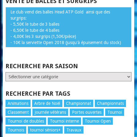
VENTE DE BALLES ET SURGRIPS
Le club vend des balles Head ATP Gold ainsi que des
surgrips:
- 5,50€ le tube de 3 balles
- 6,50€ le tube de 4 balles
- 4,00€ les 3 surgrips (1,50€/pièce)
- 10€ la serviette Open 2018 (jusqu'à épuisement du stock)
RECHERCHE PAR SAISON
RECHERCHE
PAR
SAISON
RECHERCHE PAR TAGS
Animations
Arbre de Noël
Championnat
Championnats
Classement
Journée vétérans
Portes ouvertes
Tournoi
Tournoi de doubles
Tournoi interne
Tournoi Open
Tournois
tournoi séniors+
Travaux