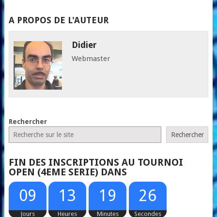
A PROPOS DE L'AUTEUR
Didier
Webmaster
Rechercher
Rechercher
FIN DES INSCRIPTIONS AU TOURNOI
OPEN (4EME SERIE) DANS
25
09
13
19
26
Jours
Heures
Minutes
Secondes