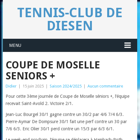
TENNIS-CLUB DE
DIESEN
MENU
COUPE DE MOSELLE
SENIORS +
Didier
|
15 juin 2025
|
Saison 2024/2025
|
Aucun commentaire
Pour cette 3ème journée de Coupe de Moselle séniors +, l’équipe
recevait Saint-Avold 2. Victoire 2/1.
Jean-Luc Bourgel 30/1 gagne contre un 30/2 par 4/6 7/4 6/3.
Pierre-Aymar De Dompsure 30/1 fait une perf contre un 30 par
7/6 6/3. Eric Olier 30/1 perd contre un 15/3 par 6/3 6/1.
Le week-end prochain, l’équipe se déplacera à Hambach-Roth.