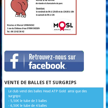
VENTE DE BALLES ET SURGRIPS
Le club vend des balles Head ATP Gold ainsi que des
surgrips:
- 5,50€ le tube de 3 balles
- 6,50€ le tube de 4 balles