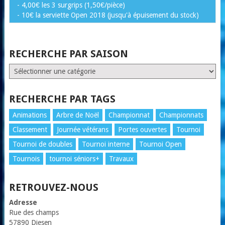
- 4,00€ les 3 surgrips (1,50€/pièce)
- 10€ la serviette Open 2018 (jusqu'à épuisement du stock)
RECHERCHE PAR SAISON
RECHERCHE
PAR
SAISON
RECHERCHE PAR TAGS
Animations
Arbre de Noël
Championnat
Championnats
Classement
Journée vétérans
Portes ouvertes
Tournoi
Tournoi de doubles
Tournoi interne
Tournoi Open
Tournois
tournoi séniors+
Travaux
RETROUVEZ-NOUS
Adresse
Rue des champs
57890 Diesen