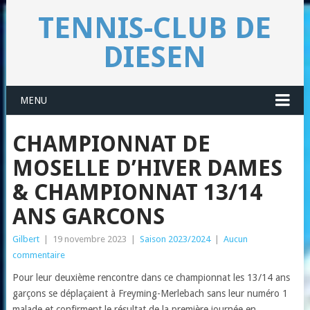
TENNIS-CLUB DE
DIESEN
MENU
CHAMPIONNAT DE
MOSELLE D’HIVER DAMES
& CHAMPIONNAT 13/14
ANS GARCONS
Gilbert
|
19 novembre 2023
|
Saison 2023/2024
|
Aucun
commentaire
Pour leur deuxième rencontre dans ce championnat les 13/14 ans
garçons se déplaçaient à Freyming-Merlebach sans leur numéro 1
malade et confirment le résultat de la première journée en