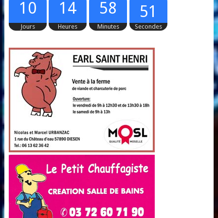
50
10
14
58
Jours
Heures
Minutes
Secondes
51