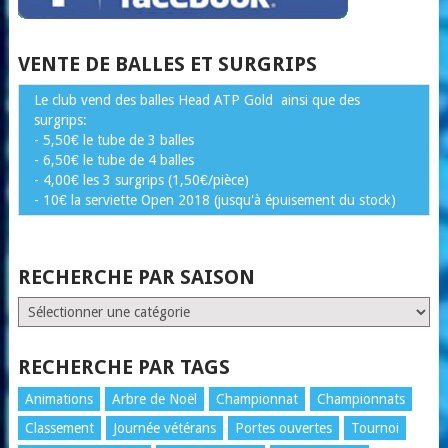
VENTE DE BALLES ET SURGRIPS
Le club vend des balles Head ATP Gold ainsi que des
surgrips:
- 5,50€ le tube de 3 balles
- 6,50€ le tube de 4 balles
- 4,00€ les 3 surgrips (1,50€/pièce)
- 10€ la serviette Open 2018 (jusqu'à épuisement du stock)
RECHERCHE PAR SAISON
RECHERCHE
PAR
SAISON
RECHERCHE PAR TAGS
Animations
Arbre de Noël
Championnat
Championnats
Classement
Journée vétérans
Portes ouvertes
Tournoi